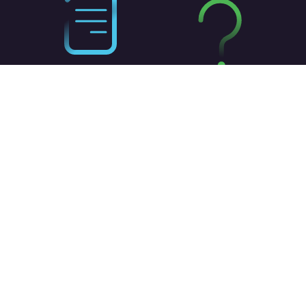
خدماتی که ارائه
پرسش های متداول
میدهیم
پرتکرارترین پرسش‌ها را
ببینید
برای تمامی نیازهاتون ایده
های نوینی داریم
در هر قدم کنار شما هستیم
به توسعه کسب و کار آنلاین و آفلاین خود بیاندیشید؛ دلسوزانه در
کنارتان هستیم.