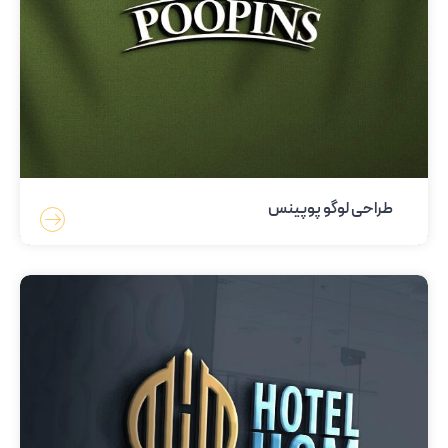
طراحی لوگو پوپینس