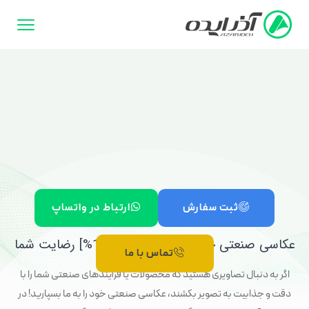
عکاسی صنعتی
ثبت سفارش
ارتباط در واتساپ
عکاسی صنعتی حرفه‌ای با ضمانت [100%] رضایت شما
تماس با ما
اگر به دنبال تصاویری هستید که محصولات یا فرآیندهای صنعتی شما را با
دقت و جذابیت به تصویر بکشند، عکاسی صنعتی خود را به ما بسپارید! در